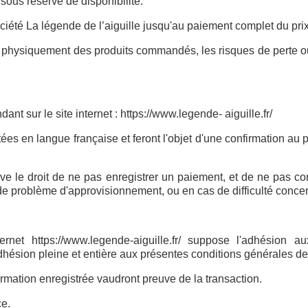
us réserve de disponibilité.
ciété La légende de l’aiguille jusqu'au paiement complet du prix
on physiquement des produits commandés, les risques de perte
 sur le site internet : https://www.legende- aiguille.fr/
ées en langue française et feront l'objet d'une confirmation au
éserve le droit de ne pas enregistrer un paiement, et de ne pa
s de problème d'approvisionnement, ou en cas de difficulté conc
net https://www.legende-aiguille.fr/ suppose l'adhésion au
́sion pleine et entière aux présentes conditions générales de
rmation enregistrée vaudront preuve de la transaction.
ce.