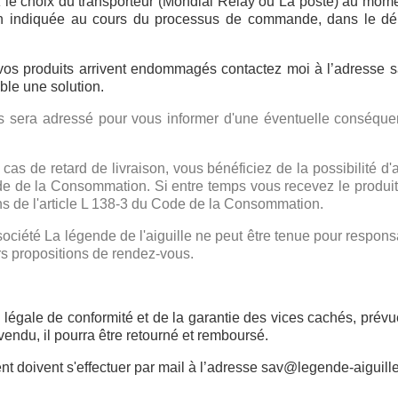
le choix du transporteur (Mondial Relay ou La poste) au mome
ison indiquée au cours du processus de commande, dans le dé
 vos produits arrivent endommagés contactez moi à l’adresse s
le une solution.
 sera adressé pour vous informer d'une éventuelle conséquenc
cas de retard de livraison, vous bénéficiez de la possibilité
u Code de la Consommation. Si entre temps vous recevez le produ
ns de l'article L 138-3 du Code de la Consommation.
société La légende de l'aiguille ne peut être tenue pour respon
eurs propositions de rendez-vous.
e légale de conformité et de la garantie des vices cachés, pré
endu, il pourra être retourné et remboursé.
t doivent s'effectuer par mail à l’adresse sav@legende-aiguille