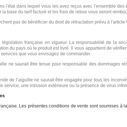
ns l'état dans lequel vous les avez reçus avec l'ensemble des e
a base du tarif facturé et les frais de retour vous seront rembours
nt pas de bénéficier du droit de rétractation prévu à l'article 
égislation française en vigueur. La responsabilité de la socié
on du pays où le produit est livré. Il vous appartient de vérifier 
 ou services que vous envisagez de commander.
aiguille ne saurait être tenue pour responsable des dommages ré
́gende de l’aiguille ne saurait être engagée pour tous les inconve
 service, une intrusion extérieure ou la présence de virus info
ges
rançaise. Les présentes conditions de vente sont soumises à la l