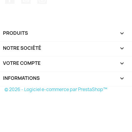
PRODUITS

NOTRE SOCIÉTÉ

VOTRE COMPTE

INFORMATIONS
keyboard_arrow_down
© 2026 - Logiciel e-commerce par PrestaShop™