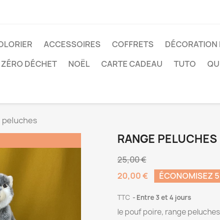
COLORIER
ACCESSOIRES
COFFRETS
DÉCORATION
ZÉRO DÉCHET
NOËL
CARTE CADEAU
TUTO
QUI
 peluches
RANGE PELUCHES
25,00 €
20,00 €
ÉCONOMISEZ 5
TTC
Entre 3 et 4 jours
le pouf poire, range peluches