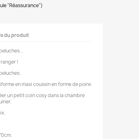
dule "Réassurance")
ls du produit
eluches...
 ranger !
e peluches.
ansforme en maxi coussin en forme de poire.
réer un petit coin cosy dans la chambre
iner.
ix.
 70cm.