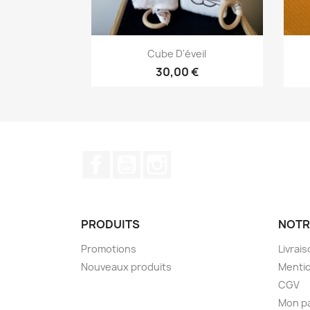
Aperçu rapide

Cube D'éveil
30,00 €
Facebook
YouTube
Instagram
PRODUITS
NOTR
Promotions
Livrai
Nouveaux produits
Mentio
CGV
Mon p