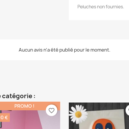
Peluches non fournies.
Aucun avis n'a été publié pour le moment.
 catégorie :
PROMO !
favorite_border
fa
00 €