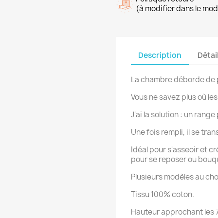
(à modifier dans le mo
Description
Détai
La chambre déborde de p
Vous ne savez plus où les
J'ai la solution : un rang
Une fois rempli, il se tr
Idéal pour s'asseoir et c
pour se reposer ou bouqu
Plusieurs modèles au cho
Tissu 100% coton.
Hauteur approchant les