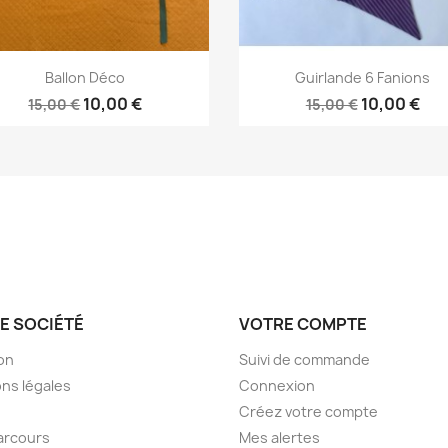
Aperçu rapide
Aperçu rapide


Ballon Déco
Guirlande 6 Fanions
10,00 €
10,00 €
15,00 €
15,00 €
E SOCIÉTÉ
VOTRE COMPTE
son
Suivi de commande
ns légales
Connexion
Créez votre compte
arcours
Mes alertes