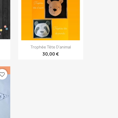
Aperçu rapide

Trophée Tête D'animal
30,00 €
vorite_border