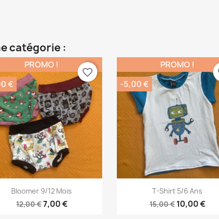
e catégorie :
PROMO !
PROMO !
favorite_border
fa
00 €
-5,00 €
Aperçu rapide
Aperçu rapide


Bloomer 9/12 Mois
T-Shirt 5/6 Ans
7,00 €
10,00 €
12,00 €
15,00 €