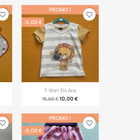
PROMO !
vorite_border
favorite_border
-5,00 €
Aperçu rapide

T-Shirt 3/4 Ans
10,00 €
15,00 €
PROMO !
vorite_border
favorite_border
-5,00 €