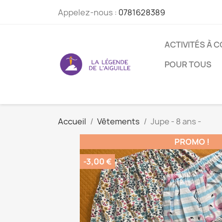
Appelez-nous :
0781628389
ACTIVITÉS À 
POUR TOUS
Accueil
Vêtements
Jupe - 8 ans -
PROMO !
-3,00 €