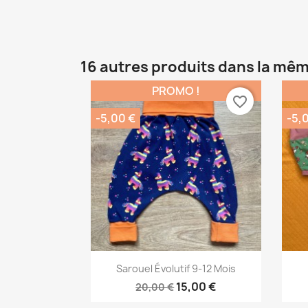
16 autres produits dans la mêm
PROMO !
favorite_border
-5,00 €
-5,
Aperçu rapide

Sarouel Évolutif 9-12 Mois
15,00 €
20,00 €