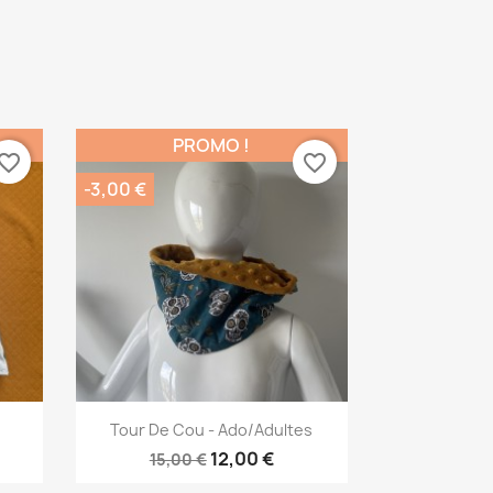
PROMO !
vorite_border
favorite_border
-3,00 €
Aperçu rapide

Tour De Cou - Ado/adultes
12,00 €
15,00 €