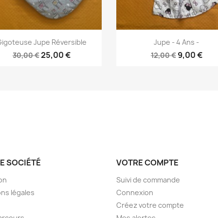
Aperçu rapide
Aperçu rapide


Gigoteuse Jupe Réversible
Jupe - 4 Ans -
25,00 €
9,00 €
30,00 €
12,00 €
E SOCIÉTÉ
VOTRE COMPTE
son
Suivi de commande
ns légales
Connexion
Créez votre compte
arcours
Mes alertes