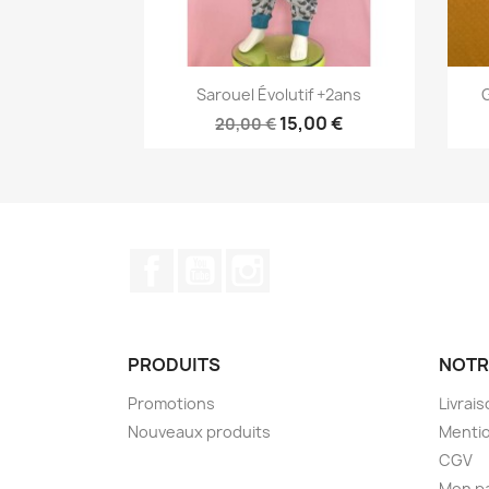
Aperçu rapide

Sarouel Évolutif +2ans
15,00 €
20,00 €
Facebook
YouTube
Instagram
PRODUITS
NOTR
Promotions
Livrai
Nouveaux produits
Mentio
CGV
Mon p