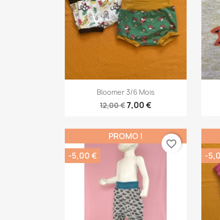
Aperçu rapide

Bloomer 3/6 Mois
7,00 €
12,00 €
PROMO !
favorite_border
-5,00 €
-5,