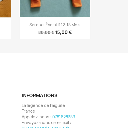
Aperçu rapide

Sarouel Évolutif 12-18 Mois
15,00 €
20,00 €
INFORMATIONS
La légende de l'aiguille
France
Appelez-nous :
0781628389
Envoyez-nous un e-mail :