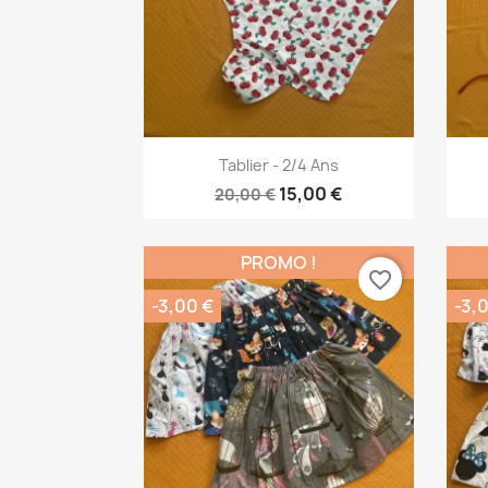
Aperçu rapide

Tablier - 2/4 Ans
15,00 €
20,00 €
PROMO !
favorite_border
-3,00 €
-3,