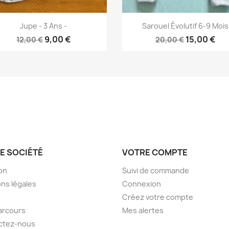
Aperçu rapide
Aperçu rapide


Jupe - 3 Ans -
Sarouel Évolutif 6-9 Mois
9,00 €
15,00 €
12,00 €
20,00 €
E SOCIÉTÉ
VOTRE COMPTE
son
Suivi de commande
ns légales
Connexion
Créez votre compte
arcours
Mes alertes
ctez-nous