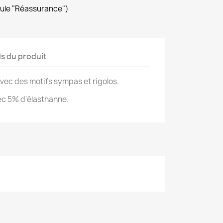
dule "Réassurance")
ls du produit
 avec des motifs sympas et rigolos.
ec 5% d'élasthanne.