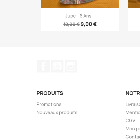
Aperçu rapide

Jupe - 6 Ans -
9,00 €
12,00 €
Facebook
YouTube
Instagram
PRODUITS
NOTR
Promotions
Livrai
Nouveaux produits
Mentio
CGV
Mon p
Conta