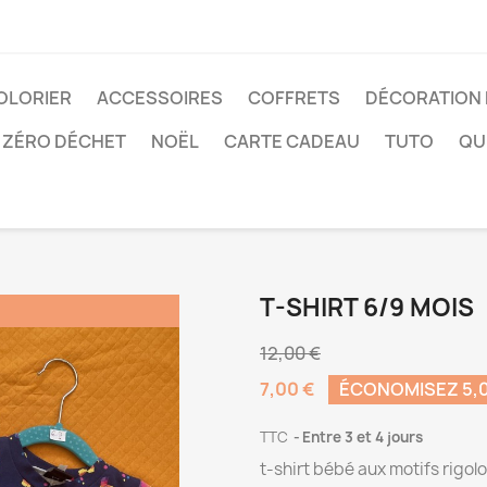
COLORIER
ACCESSOIRES
COFFRETS
DÉCORATION
ZÉRO DÉCHET
NOËL
CARTE CADEAU
TUTO
QUI
T-SHIRT 6/9 MOIS
12,00 €
7,00 €
ÉCONOMISEZ 5,0
TTC
Entre 3 et 4 jours
t-shirt bébé aux motifs rigol