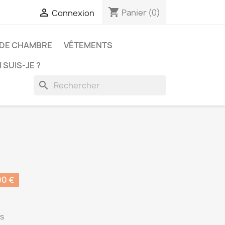
shopping_cart

Panier
(0)
Connexion
 DE CHAMBRE
VÊTEMENTS
 SUIS-JE ?
search
0 €
os