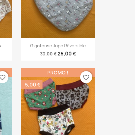
Aperçu rapide

s
Gigoteuse Jupe Réversible
25,00 €
30,00 €
PROMO !
vorite_border
favorite_border
-5,00 €