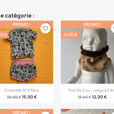
e catégorie :
PROMO !
PROMO !
favorite_border
fa
00 €
-3,00 €
Aperçu rapide
Aperçu rapide


Ensemble 9/12 Mois
Tour De Cou - Jusqu'à 2 A
15,00 €
12,00 €
20,00 €
15,00 €
PROMO !