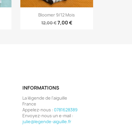
Aperçu rapide

Bloomer 9/12 Mois
7,00 €
12,00 €
INFORMATIONS
La légende de l'aiguille
France
Appelez-nous :
0781628389
Envoyez-nous un e-mail :
julie@legende-aiguille.fr