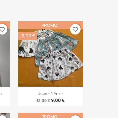
PROMO !
vorite_border
favorite_border
-3,00 €
Aperçu rapide

ns
Jupe - 4 Ans -
9,00 €
12,00 €
PROMO !