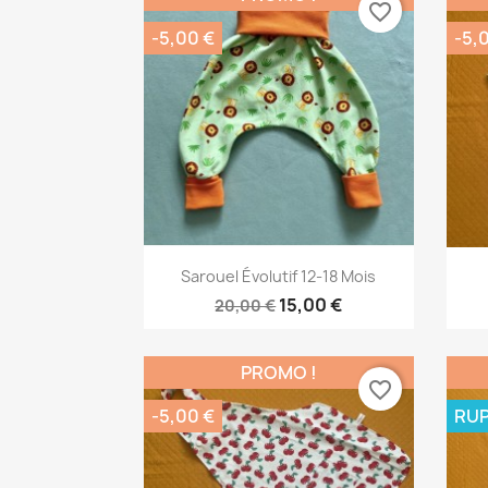
favorite_border
-5,00 €
-5,
Aperçu rapide

Sarouel Évolutif 12-18 Mois
15,00 €
20,00 €
PROMO !
favorite_border
-5,00 €
RUP