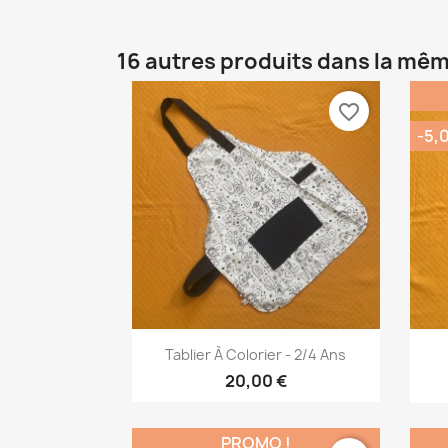
16 autres produits dans la mêm
favorite_border
-5,
Aperçu rapide

Tablier À Colorier - 2/4 Ans
20,00 €
PROMO !